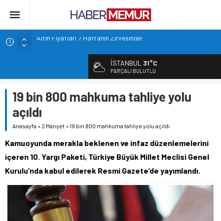
Altın Fiyatları 7 Haftanın Zirvesinde!
TOKİ 51 ilde 540 konut ve iş yerini açık arttırma usulü satışa
çıkarıyor.
İSTANBUL
31°C
İçişleri Bakanlığı, Görevde Yükselme ve Unvan Değişikliği
PARÇALI BULUTLU
Yazılı Sınavları’nın tarihlerini duyurdu.
Emniyet’ten yeni alım müjdesi: Kontenjan dağılımı açıklandı
19 bin 800 mahkuma tahliye yolu
Tuncay Cengiz: Market fişi maaş bordrosunu çoktan geçti
açıldı
Anasayfa
»
2 Manşet
»
19 bin 800 mahkuma tahliye yolu açıldı
Kamuoyunda merakla beklenen ve infaz düzenlemelerini
içeren 10. Yargı Paketi, Türkiye Büyük Millet Meclisi Genel
Kurulu’nda kabul edilerek Resmi Gazete’de yayımlandı.