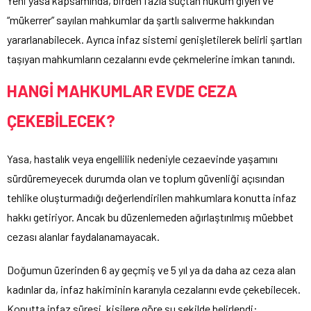
Yeni yasa kapsamında, birden fazla suçtan hüküm giyen ve
“mükerrer” sayılan mahkumlar da şartlı salıverme hakkından
yararlanabilecek. Ayrıca infaz sistemi genişletilerek belirli şartları
taşıyan mahkumların cezalarını evde çekmelerine imkan tanındı.
HANGİ MAHKUMLAR EVDE CEZA
ÇEKEBİLECEK?
Yasa, hastalık veya engellilik nedeniyle cezaevinde yaşamını
sürdüremeyecek durumda olan ve toplum güvenliği açısından
tehlike oluşturmadığı değerlendirilen mahkumlara konutta infaz
hakkı getiriyor. Ancak bu düzenlemeden ağırlaştırılmış müebbet
cezası alanlar faydalanamayacak.
Doğumun üzerinden 6 ay geçmiş ve 5 yıl ya da daha az ceza alan
kadınlar da, infaz hakiminin kararıyla cezalarını evde çekebilecek.
Konutta infaz süresi, kişilere göre şu şekilde belirlendi: