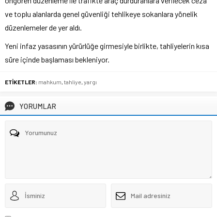
öngören düzenleme ile trafikte araç durduranlara verilecek ceza
ve toplu alanlarda genel güvenliği tehlikeye sokanlara yönelik
düzenlemeler de yer aldı.
Yeni infaz yasasının yürürlüğe girmesiyle birlikte, tahliyelerin kısa
süre içinde başlaması bekleniyor.
ETİKETLER:
mahkum
,
tahliye
,
yargı
YORUMLAR