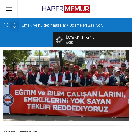
Emekliye Müjde! Maaş Fark Ödemeleri Başlıyor.
Bakan Çiftçi duyurdu: 81 ile 30bin TYP kontenjanı
İSTANBUL
31°C
Altın Fiyatları 7 Haftanın Zirvesinde!
AÇIK
TOKİ 51 ilde 540 konut ve iş yerini açık arttırma usulü satışa
çıkarıyor.
İçişleri Bakanlığı, Görevde Yükselme ve Unvan Değişikliği
Yazılı Sınavları’nın tarihlerini duyurdu.