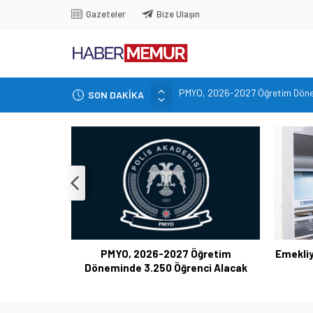
Gazeteler
Bize Ulaşın
PMYO, 2026-2027 Öğretim Döne
SON DAKİKA
Emekliye Müjde! Maaş Fark Ödeme
Bakan Çiftçi duyurdu: 81 ile 30b
Altın Fiyatları 7 Haftanın Zirves
TOKİ 51 ilde 540 konut ve iş yeri
PMYO, 2026-2027 Öğretim
Emekliy
Döneminde 3.250 Öğrenci Alacak