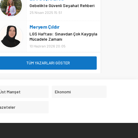
Gebelikte Güvenli Seyahat Rehberi
25 Nisan 2025 15:51
Meryem Çıldır
LGS Haftası: Sınavdan Çok Kaygıyla
Mücadele Zamanı
10 Haziran 2026 20:05
TÜM YAZARLARI GÖSTER
 Üst Manşet
Ekonomi
azeteler