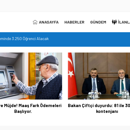
ANASAYFA
HABERLER
GÜNDEM
İLANL
minde 3.250 Öğrenci Alacak
leri Başlıyor.
in TYP kontenjanı
inde!
ni açık arttırma usulü satışa çıkarıyor.
e Müjde! Maaş Fark Ödemeleri
Bakan Çiftçi duyurdu: 81 ile 3
Başlıyor.
kontenjanı