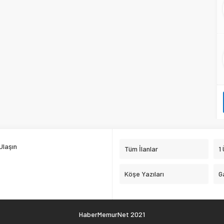
Ulaşın
Tüm İlanlar
1
Köşe Yazıları
G
HaberMemurNet 2021