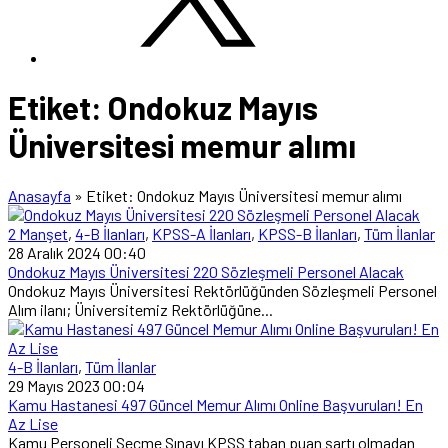
Etiket:
Ondokuz Mayıs
Üniversitesi memur alımı
Anasayfa
»
Etiket: Ondokuz Mayıs Üniversitesi memur alımı
2 Manşet
,
4-B İlanları
,
KPSS-A İlanları
,
KPSS-B İlanları
,
Tüm İlanlar
28 Aralık 2024 00:40
Ondokuz Mayıs Üniversitesi 220 Sözleşmeli Personel Alacak
Ondokuz Mayıs Üniversitesi Rektörlüğünden Sözleşmeli Personel
Alım ilanı; Üniversitemiz Rektörlüğüne...
4-B İlanları
,
Tüm İlanlar
29 Mayıs 2023 00:04
Kamu Hastanesi 497 Güncel Memur Alımı Online Başvuruları! En
Az Lise
Kamu Personeli Seçme Sınavı KPSS taban puan şartı olmadan