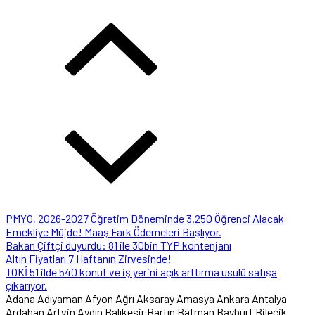
PMYO, 2026-2027 Öğretim Döneminde 3.250 Öğrenci Alacak
Emekliye Müjde! Maaş Fark Ödemeleri Başlıyor.
Bakan Çiftçi duyurdu: 81 ile 30bin TYP kontenjanı
Altın Fiyatları 7 Haftanın Zirvesinde!
TOKİ 51 ilde 540 konut ve iş yerini açık arttırma usulü satışa
çıkarıyor.
Adana
Adıyaman
Afyon
Ağrı
Aksaray
Amasya
Ankara
Antalya
Ardahan
Artvin
Aydın
Balıkesir
Bartın
Batman
Bayburt
Bilecik