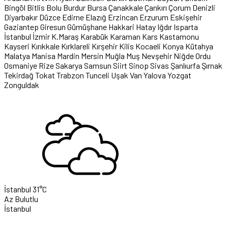
Bingöl
Bitlis
Bolu
Burdur
Bursa
Çanakkale
Çankırı
Çorum
Denizli
Diyarbakır
Düzce
Edirne
Elazığ
Erzincan
Erzurum
Eskişehir
Gaziantep
Giresun
Gümüşhane
Hakkari
Hatay
Iğdır
Isparta
İstanbul
İzmir
K.Maraş
Karabük
Karaman
Kars
Kastamonu
Kayseri
Kırıkkale
Kırklareli
Kırşehir
Kilis
Kocaeli
Konya
Kütahya
Malatya
Manisa
Mardin
Mersin
Muğla
Muş
Nevşehir
Niğde
Ordu
Osmaniye
Rize
Sakarya
Samsun
Siirt
Sinop
Sivas
Şanlıurfa
Şırnak
Tekirdağ
Tokat
Trabzon
Tunceli
Uşak
Van
Yalova
Yozgat
Zonguldak
İstanbul
31°C
Az Bulutlu
İstanbul