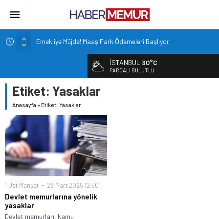
Emekliye Müjde! Maaş Fark Ödemeleri Başlıyor.
Bakan Çiftçi duyurdu: 81 ile 30bin TYP kontenjanı
İSTANBUL
30°C
Altın Fiyatları 7 Haftanın Zirvesinde!
PARÇALI BULUTLU
TOKİ 51 ilde 540 konut ve iş yerini açık arttırma usulü satışa
Etiket:
Yasaklar
çıkarıyor.
Anasayfa
»
Etiket: Yasaklar
İçişleri Bakanlığı, Görevde Yükselme ve Unvan Değişikliği
Yazılı Sınavları’nın tarihlerini duyurdu.
1 Üst Manşet
28 Mart 2025 12:50
Devlet memurlarına yönelik
yasaklar
Devlet memurları, kamu