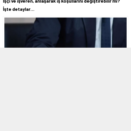
İşçi ve işveren, anlaşarak iş koşullarını değiştirebilir mi?
İşte detaylar…
7 NISAN 2025 19:23
A
A
+
-