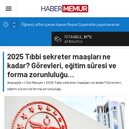
Öğrenci affını içeren kanun Resmi Gazete’de yayımlanarak
yürürlüğe girdi
İSTANBUL
31°C
Akdeniz Üniversitesi öğretim üyesi alacak
AZ BULUTLU
Orta Doğu Teknik Üniversitesi öğretim üyesi alacak
2025 Tıbbi sekreter maaşları ne
Cumhurbaşkanı Başdanışmanı Saral’dan müjde: Yeni
öğretmen atamaları yolda
kadar? Görevleri, eğitim süresi ve
PMYO, 2026-2027 Öğretim Döneminde 3.250 Öğrenci
forma zorunluluğu…
Alacak
Anasayfa
»
1 Üst Manşet
»
2025 Tıbbi sekreter maaşları ne kadar? Görevleri,
eğitim süresi ve forma zorunluluğu…