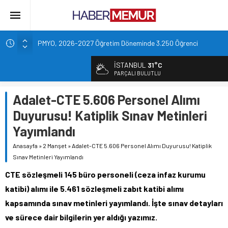
PMYO, 2026-2027 Öğretim Döneminde 3.250 Öğrenci
Alacak
İSTANBUL
31°C
Emekliye Müjde! Maaş Fark Ödemeleri Başlıyor.
PARÇALI BULUTLU
Bakan Çiftçi duyurdu: 81 ile 30bin TYP kontenjanı
Adalet-CTE 5.606 Personel Alımı
Altın Fiyatları 7 Haftanın Zirvesinde!
Duyurusu! Katiplik Sınav Metinleri
TOKİ 51 ilde 540 konut ve iş yerini açık arttırma usulü satışa
çıkarıyor.
Yayımlandı
Anasayfa
»
2 Manşet
»
Adalet-CTE 5.606 Personel Alımı Duyurusu! Katiplik
Sınav Metinleri Yayımlandı
CTE sözleşmeli 145 büro personeli (ceza infaz kurumu
katibi) alımı ile 5.461 sözleşmeli zabıt katibi alımı
kapsamında sınav metinleri yayımlandı. İşte sınav detayları
ve sürece dair bilgilerin yer aldığı yazımız.