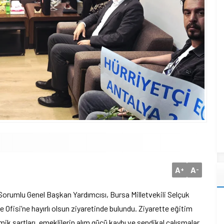
A
A
+
-
Sorumlu Genel Başkan Yardımcısı, Bursa Milletvekili Selçuk
Ofisi’ne hayırlı olsun ziyaretinde bulundu. Ziyarette eğitim
ik şartları, emeklilerin alım gücü kaybı ve sendikal çalışmalar