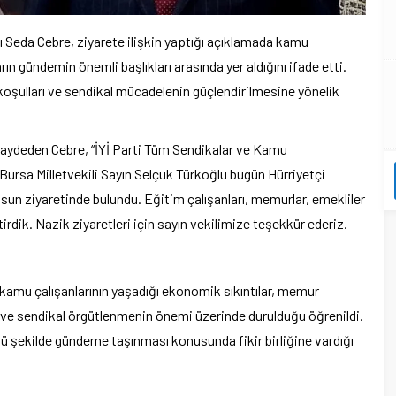
 Seda Cebre, ziyarete ilişkin yaptığı açıklamada kamu
ın gündemin önemli başlıkları arasında yer aldığını ifade etti.
a koşulları ve sendikal mücadelenin güçlendirilmesine yönelik
kaydeden Cebre, “İYİ Parti Tüm Sendikalar ve Kamu
Bursa Milletvekili Sayın Selçuk Türkoğlu bugün Hürriyetçi
sun ziyaretinde bulundu. Eğitim çalışanları, memurlar, emekliler
irdik. Nazik ziyaretleri için sayın vekilimize teşekkür ederiz.
kamu çalışanlarının yaşadığı ekonomik sıkıntılar, memur
ı ve sendikal örgütlenmenin önemi üzerinde durulduğu öğrenildi.
lü şekilde gündeme taşınması konusunda fikir birliğine vardığı