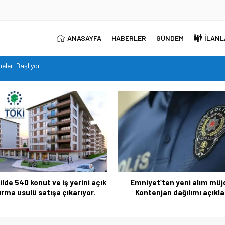
ANASAYFA
HABERLER
GÜNDEM
İLANL
in TYP kontenjanı
inde!
ni açık arttırma usulü satışa çıkarıyor.
me ve Unvan Değişikliği Yazılı Sınavları’nın tarihlerini duyurdu.
leri Başlıyor.
yet’ten yeni alım müjdesi:
Tuncay Cengiz: Market fişi
ntenjan dağılımı açıklandı
bordrosunu çoktan geç