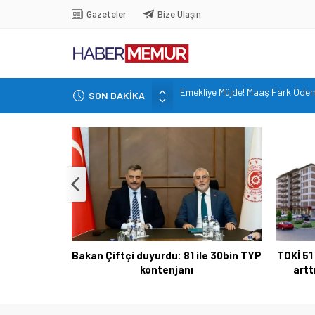
Gazeteler
Bize Ulaşın
SON DAKİKA
Bakan Çiftçi duyurdu: 81 ile 30b
Altın Fiyatları 7 Haftanın Zirves
TOKİ 51 ilde 540 konut ve iş yeri
İçişleri Bakanlığı, Görevde Yüksel
Emekliye Müjde! Maaş Fark Ödeme
le 30bin TYP
TOKİ 51 ilde 540 konut ve iş yerini açık
Emni
arttırma usulü satışa çıkarıyor.
Ko