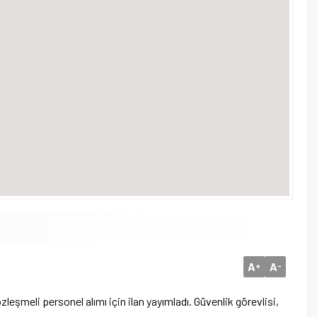
A
A
+
-
şmeli personel alımı için ilan yayımladı. Güvenlik görevlisi,