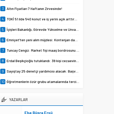
hakkında tutuklama kararı
verildi.
3
Altın Fiyatları 7 Haftanın Zirvesinde!
4
TOKİ 51 ilde 540 konut ve iş yerini açık arttırma usulü satışa çıkarıyor.
5
İçişleri Bakanlığı, Görevde Yükselme ve Unvan Değişikliği Yazılı Sınavları’nın tarihlerini duyurdu.
6
Emniyet’ten yeni alım müjdesi: Kontenjan dağılımı açıklandı
7
Tuncay Cengiz: Market fişi maaş bordrosunu çoktan geçti
8
Erdal Beşikçioğlu tutuklandı: 39 kişi cezaevine gönderildi
9
Sayıştay 25 denetçi yardımcısı alacak: Başvurular Eylül ayında
10
Öğretmenlerin özür grubu atamalarında tercih süreci başladı
YAZARLAR
Ebe Büşra Ersü