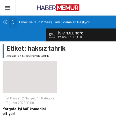
Emekliye Müjde! Maaş Fark Ödemeleri Başlıyor.
Bakan Çiftçi duyurdu: 81 ile 30bin TYP kontenjanı
İSTANBUL
30°C
Altın Fiyatları 7 Haftanın Zirvesinde!
PARÇALI BULUTLU
TOKİ 51 ilde 540 konut ve iş yerini açık arttırma usulü satışa
Etiket:
haksız tahrik
çıkarıyor.
Anasayfa
»
Etiket: haksız tahrik
İçişleri Bakanlığı, Görevde Yükselme ve Unvan Değişikliği
Yazılı Sınavları’nın tarihlerini duyurdu.
1 Üst Manşet
,
2 Manşet
,
Alt Kategori
7 Şubat 2025 10:09
Yargıda ‘iyi hâl’ komedisi
bitiyor!