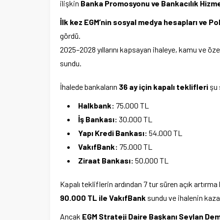
ilişkin
Banka Promosyonu ve Bankacılık Hizme
İlk kez EGM’nin sosyal medya hesapları ve Po
gördü.
2025–2028 yıllarını kapsayan ihaleye, kamu ve özel
sundu.
İhalede bankaların
36 ay için kapalı teklifleri
şu 
Halkbank:
75.000 TL
İş Bankası:
30.000 TL
Yapı Kredi Bankası:
54.000 TL
VakıfBank:
75.000 TL
Ziraat Bankası:
50.000 TL
Kapalı tekliflerin ardından 7 tur süren açık artırm
90.000 TL ile VakıfBank
sundu ve ihalenin kaza
Ancak
EGM Strateji Daire Başkanı Seylan Dem