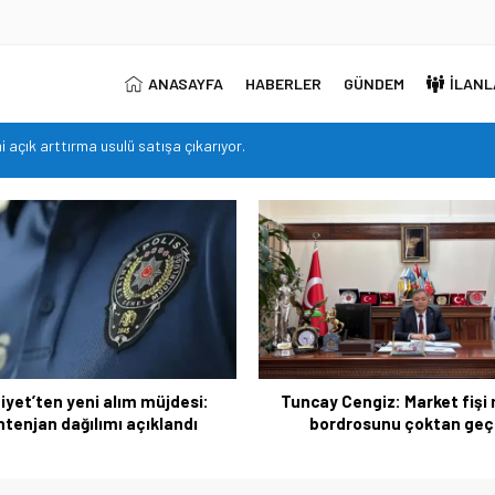
ANASAYFA
HABERLER
GÜNDEM
İLANL
me ve Unvan Değişikliği Yazılı Sınavları’nın tarihlerini duyurdu.
ontenjan dağılımı açıklandı
ş bordrosunu çoktan geçti
 kişi cezaevine gönderildi
ni açık arttırma usulü satışa çıkarıyor.
yet’ten yeni alım müjdesi:
Tuncay Cengiz: Market fişi
ntenjan dağılımı açıklandı
bordrosunu çoktan geç