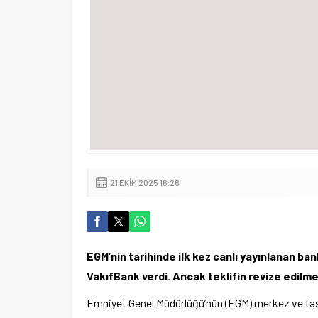
21 EKIM 2025 16:26
EGM’nin tarihinde ilk kez canlı yayınlanan ba
VakıfBank verdi. Ancak teklifin revize edil
Emniyet Genel Müdürlüğü’nün (EGM) merkez ve taş