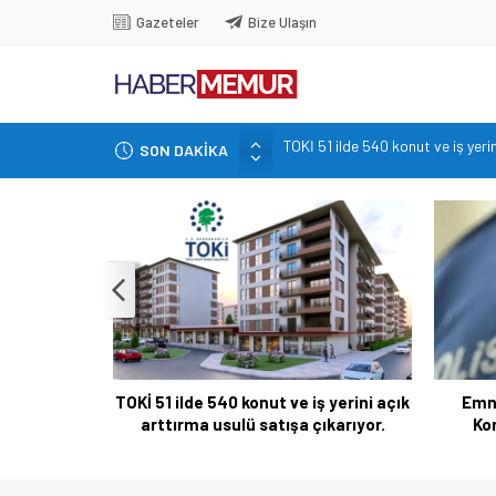
Gazeteler
Bize Ulaşın
SON DAKİKA
İçişleri Bakanlığı, Görevde Yüksel
Emniyet’ten yeni alım müjdesi: K
Tuncay Cengiz: Market fişi maa
Erdal Beşikçioğlu tutuklandı: 39
TOKİ 51 ilde 540 konut ve iş yeri
TOKİ 51 ilde 540 konut ve iş yerini açık
Emni
arttırma usulü satışa çıkarıyor.
Ko