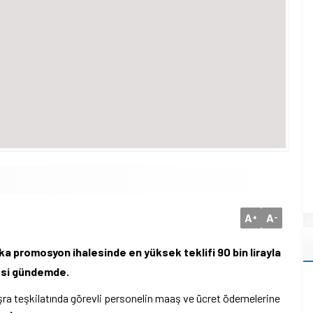
A
A
+
-
nka promosyon ihalesinde en yüksek teklifi 90 bin lirayla
mesi gündemde.
ra teşkilatında görevli personelin maaş ve ücret ödemelerine