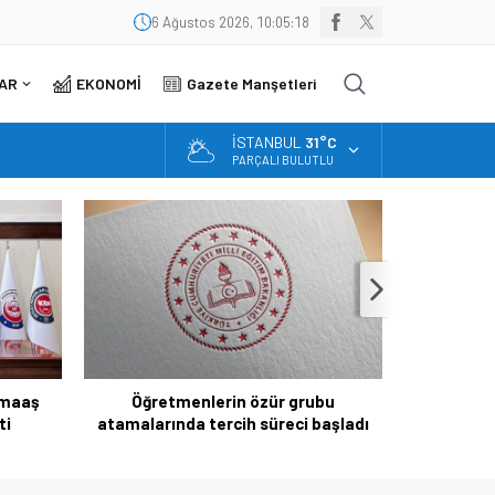
6 Ağustos 2026, 10:05:18
AR
EKONOMİ
Gazete Manşetleri
İSTANBUL
31°C
PARÇALI BULUTLU
 maaş
Öğretmenlerin özür grubu
Hürriyetç
ti
atamalarında tercih süreci başladı
kod’ i