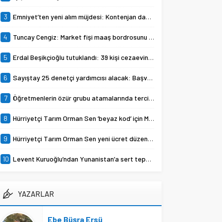
hekim, veteriner sağlık teknikeri
ve teknisyenler için Beyaz Kod...
3
Emniyet’ten yeni alım müjdesi: Kontenjan dağılımı açıklandı
4
Tuncay Cengiz: Market fişi maaş bordrosunu çoktan geçti
5
Erdal Beşikçioğlu tutuklandı: 39 kişi cezaevine gönderildi
6
Sayıştay 25 denetçi yardımcısı alacak: Başvurular Eylül ayında
7
Öğretmenlerin özür grubu atamalarında tercih süreci başladı
8
Hürriyetçi Tarım Orman Sen ‘beyaz kod’ için Meclis’e başvuracak
9
Hürriyetçi Tarım Orman Sen yeni ücret düzenlemesine tepki gösterdi
10
Levent Kuruoğlu’ndan Yunanistan’a sert tepki: Türk okullarından elinizi çekin
YAZARLAR
Ebe Büşra Ersü