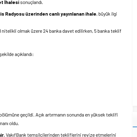
t İhalesi
sonuçlandı.
lis Radyosu üzerinden canlı yayınlanan ihale
, büyük ilgi
 nitelikli olmak üzere 24 banka davet edilirken, 5 banka teklif
şekilde açıklandı:
a bölümüne geçildi. Açık artırmanın sonunda en yüksek teklifi
nanı oldu.
ir
, VakıfBank temsilcilerinden tekliflerini revize etmelerini