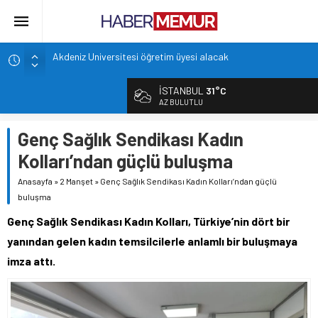
Akdeniz Üniversitesi öğretim üyesi alacak
Orta Doğu Teknik Üniversitesi öğretim üyesi alacak
Cumhurbaşkanı Başdanışmanı Saral’dan müjde: Yeni
İSTANBUL
31°C
öğretmen atamaları yolda
AZ BULUTLU
PMYO, 2026-2027 Öğretim Döneminde 3.250 Öğrenci
Alacak
Genç Sağlık Sendikası Kadın
Emekliye Müjde! Maaş Fark Ödemeleri Başlıyor.
Kolları’ndan güçlü buluşma
Anasayfa
»
2 Manşet
»
Genç Sağlık Sendikası Kadın Kolları’ndan güçlü
buluşma
Genç Sağlık Sendikası Kadın Kolları, Türkiye’nin dört bir
yanından gelen kadın temsilcilerle anlamlı bir buluşmaya
imza attı.