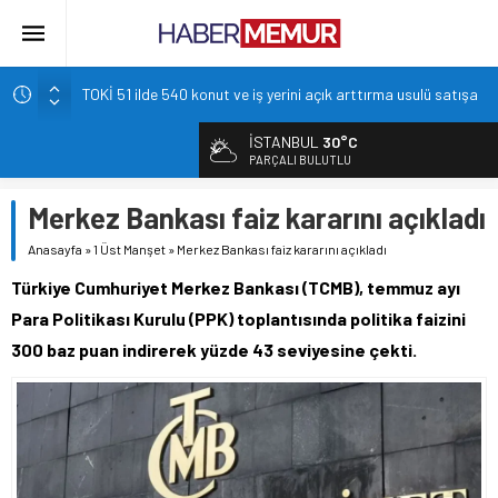
TOKİ 51 ilde 540 konut ve iş yerini açık arttırma usulü satışa
çıkarıyor.
İçişleri Bakanlığı, Görevde Yükselme ve Unvan Değişikliği
İSTANBUL
30°C
Yazılı Sınavları’nın tarihlerini duyurdu.
PARÇALI BULUTLU
Emniyet’ten yeni alım müjdesi: Kontenjan dağılımı açıklandı
Merkez Bankası faiz kararını açıkladı
Tuncay Cengiz: Market fişi maaş bordrosunu çoktan geçti
Anasayfa
»
1 Üst Manşet
»
Merkez Bankası faiz kararını açıkladı
Erdal Beşikçioğlu tutuklandı: 39 kişi cezaevine gönderildi
Türkiye Cumhuriyet Merkez Bankası (TCMB), temmuz ayı
Para Politikası Kurulu (PPK) toplantısında politika faizini
300 baz puan indirerek yüzde 43 seviyesine çekti.