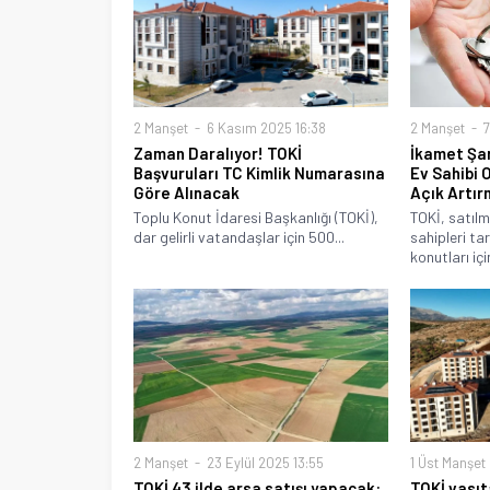
2 Manşet
6 Kasım 2025 16:38
2 Manşet
7
Zaman Daralıyor! TOKİ
İkamet Şa
Başvuruları TC Kimlik Numarasına
Ev Sahibi 
Göre Alınacak
Açık Artır
Toplu Konut İdaresi Başkanlığı (TOKİ),
TOKİ, satıl
dar gelirli vatandaşlar için 500...
sahipleri ta
konutları için
2 Manşet
23 Eylül 2025 13:55
1 Üst Manşet
TOKİ 43 ilde arsa satışı yapacak:
TOKİ vasıt