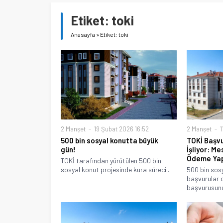
Etiket:
toki
Anasayfa
»
Etiket: toki
2 Manşet
19 Şubat 2026 16:52
2 Manşet
1
500 bin sosyal konutta büyük
TOKİ Başvu
gün!
İşliyor: M
Ödeme Yap
TOKİ tarafından yürütülen 500 bin
sosyal konut projesinde kura süreci...
500 bin sosy
başvurular 
başvurusunu