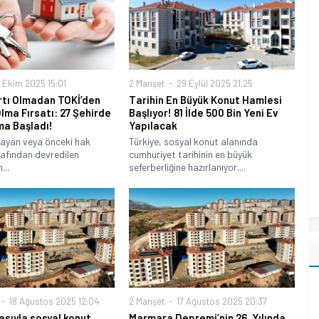
 Ekim 2025 15:01
2 Manşet
29 Eylül 2025 21:25
rtı Olmadan TOKİ’den
Tarihin En Büyük Konut Hamlesi
Olma Fırsatı: 27 Şehirde
Başlıyor! 81 İlde 500 Bin Yeni Ev
ma Başladı!
Yapılacak
mayan veya önceki hak
Türkiye, sosyal konut alanında
rafından devredilen
cumhuriyet tarihinin en büyük
...
seferberliğine hazırlanıyor....
18 Ağustos 2025 12:04
2 Manşet
17 Ağustos 2025 20:37
asıyla sosyal konut
Marmara Depremi’nin 26. Yılında