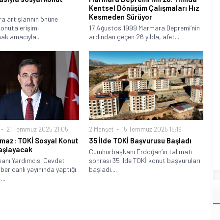
Kentsel Dönüşüm Çalışmaları Hız
Kesmeden Sürüyor
a artışlarının önüne
onuta erişimi
17 Ağustos 1999 Marmara Depremi’nin
ak amacıyla...
ardından geçen 26 yılda, afet...
21 Temmuz 2025 21:05
2 Manşet
15 Temmuz 2025 15:19
lmaz: TOKİ Sosyal Konut
35 İlde TOKİ Başvurusu Başladı
Başlayacak
Cumhurbaşkanı Erdoğan’ın talimatı
anı Yardımcısı Cevdet
sonrası 35 ilde TOKİ konut başvuruları
ber canlı yayınında yaptığı
başladı....
..