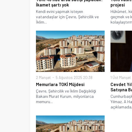
İkamet şartı yok
projesi
Kendi evini yapmak isteyen
Hükûmet, kir
vatandaşlar için Çevre, Şehircilik ve
geçmek ve k
İklim...
kolaylaştırm
2 Manşet
5 Ağustos 2025 20:38
1 Üst Manşet
Memurlara TOKİ Müjdesi
Cevdet Yı
Satışına 
Çevre, Şehircilik ve İklim Değişikliği
Bakanı Murat Kurum, milyonlarca
Cumhurbaşk
memuru...
Yılmaz, A Ha
açıklamada,.