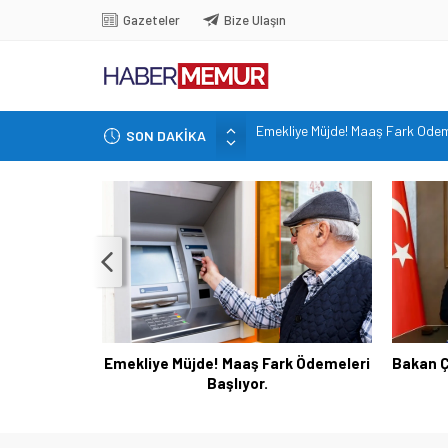
Gazeteler
Bize Ulaşın
SON DAKİKA
Bakan Çiftçi duyurdu: 81 ile 30b
Altın Fiyatları 7 Haftanın Zirves
TOKİ 51 ilde 540 konut ve iş yeri
İçişleri Bakanlığı, Görevde Yüksel
Emekliye Müjde! Maaş Fark Ödeme
Emekliye Müjde! Maaş Fark Ödemeleri
Bakan Ç
Başlıyor.