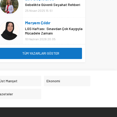
Gebelikte Güvenli Seyahat Rehberi
25 Nisan 2025 15:51
Meryem Çıldır
LGS Haftası: Sınavdan Çok Kaygıyla
Mücadele Zamanı
10 Haziran 2026 20:05
TÜM YAZARLARI GÖSTER
 Üst Manşet
Ekonomi
azeteler