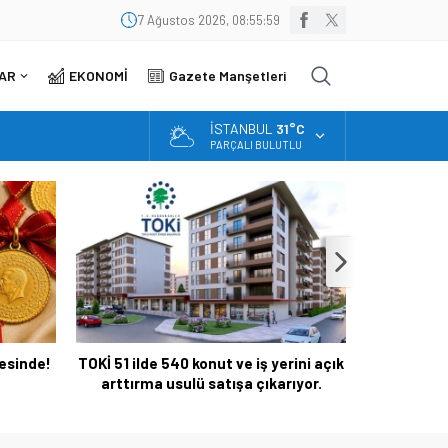
7 Ağustos 2026, 08:55:59
AR
EKONOMİ
Gazete Manşetleri
İSTANBUL
31°C
PARÇALI BULUTLU
vesinde!
TOKİ 51 ilde 540 konut ve iş yerini açık
İçişleri B
arttırma usulü satışa çıkarıyor.
ve Un
Sınavları