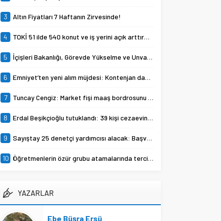
hakkında tutuklama kararı
verildi.
3
Altın Fiyatları 7 Haftanın Zirvesinde!
4
TOKİ 51 ilde 540 konut ve iş yerini açık arttırma usulü satışa çıkarıyor.
5
İçişleri Bakanlığı, Görevde Yükselme ve Unvan Değişikliği Yazılı Sınavları’nın tarihlerini duyurdu.
6
Emniyet’ten yeni alım müjdesi: Kontenjan dağılımı açıklandı
7
Tuncay Cengiz: Market fişi maaş bordrosunu çoktan geçti
8
Erdal Beşikçioğlu tutuklandı: 39 kişi cezaevine gönderildi
9
Sayıştay 25 denetçi yardımcısı alacak: Başvurular Eylül ayında
10
Öğretmenlerin özür grubu atamalarında tercih süreci başladı
YAZARLAR
Ebe Büşra Ersü