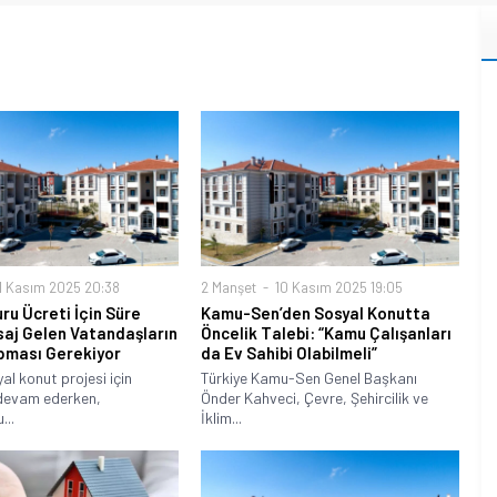
1 Kasım 2025 20:38
2 Manşet
10 Kasım 2025 19:05
ru Ücreti İçin Süre
Kamu-Sen’den Sosyal Konutta
esaj Gelen Vatandaşların
Öncelik Talebi: “Kamu Çalışanları
ması Gerekiyor
da Ev Sahibi Olabilmeli”
al konut projesi için
Türkiye Kamu-Sen Genel Başkanı
devam ederken,
Önder Kahveci, Çevre, Şehircilik ve
...
İklim...