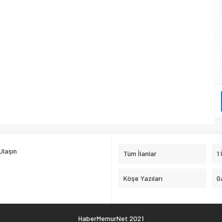
Ulaşın
Tüm İlanlar
1
Köşe Yazıları
G
HaberMemurNet 2021