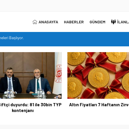
ANASAYFA
HABERLER
GÜNDEM
İLANL
in TYP kontenjanı
inde!
ni açık arttırma usulü satışa çıkarıyor.
me ve Unvan Değişikliği Yazılı Sınavları’nın tarihlerini duyurdu.
leri Başlıyor.
iftçi duyurdu: 81 ile 30bin TYP
Altın Fiyatları 7 Haftanın Zir
kontenjanı