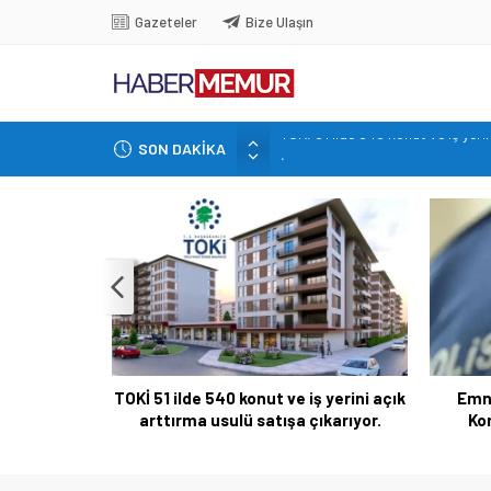
Gazeteler
Bize Ulaşın
SON DAKİKA
İçişleri Bakanlığı, Görevde Yüksel
Emniyet’ten yeni alım müjdesi: K
Tuncay Cengiz: Market fişi maa
Erdal Beşikçioğlu tutuklandı: 39
TOKİ 51 ilde 540 konut ve iş yeri
ş yerini açık
Emniyet’ten yeni alım müjdesi:
Tunc
ıkarıyor.
Kontenjan dağılımı açıklandı
b