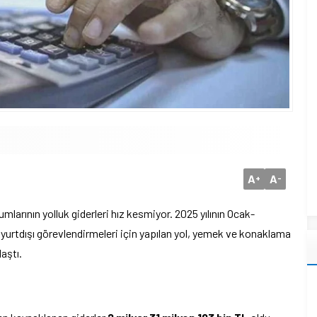
A
A
+
-
larının yolluk giderleri hız kesmiyor. 2025 yılının Ocak-
urtdışı görevlendirmeleri için yapılan yol, yemek ve konaklama
laştı.