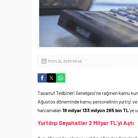
17 EYLÜL 2025 09:40
Tasarruf Tedbirleri Genelgesi’ne rağmen kamu kurum
Ağustos döneminde kamu personelinin yurtiçi ve y
harcamaları
19 milyar 133 milyon 265 bin TL
’ye u
Yurtdışı Seyahatler 2 Milyar TL’yi Aştı