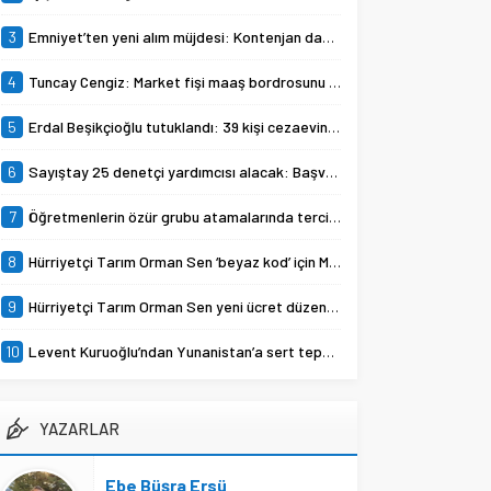
hekim, veteriner sağlık teknikeri
ve teknisyenler için Beyaz Kod...
3
Emniyet’ten yeni alım müjdesi: Kontenjan dağılımı açıklandı
4
Tuncay Cengiz: Market fişi maaş bordrosunu çoktan geçti
5
Erdal Beşikçioğlu tutuklandı: 39 kişi cezaevine gönderildi
6
Sayıştay 25 denetçi yardımcısı alacak: Başvurular Eylül ayında
7
Öğretmenlerin özür grubu atamalarında tercih süreci başladı
8
Hürriyetçi Tarım Orman Sen ‘beyaz kod’ için Meclis’e başvuracak
9
Hürriyetçi Tarım Orman Sen yeni ücret düzenlemesine tepki gösterdi
10
Levent Kuruoğlu’ndan Yunanistan’a sert tepki: Türk okullarından elinizi çekin
YAZARLAR
Ebe Büşra Ersü