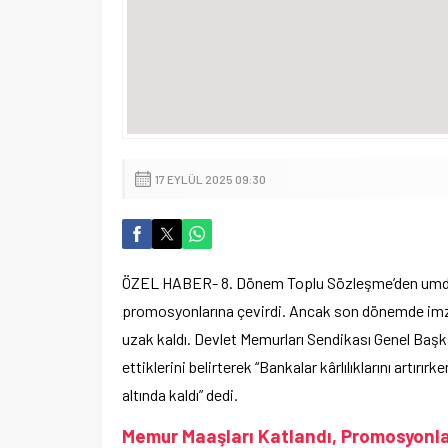
17 EYLÜL 2025 09:30
ÖZEL HABER- 8. Dönem Toplu Sözleşme’den umd
promosyonlarına çevirdi. Ancak son dönemde imza
uzak kaldı. Devlet Memurları Sendikası Genel Ba
ettiklerini belirterek “Bankalar kârlılıklarını artı
altında kaldı” dedi.
Memur Maaşları Katlandı, Promosyonla