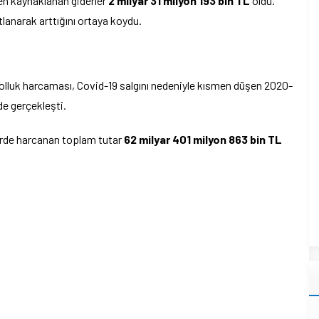
en kaynaklanan giderler
2 milyar 31 milyon 193 bin TL
oldu.
atlanarak arttığını ortaya koydu.
 yolluk harcaması, Covid-19 salgını nedeniyle kısmen düşen 2020-
nde gerçekleşti.
rde harcanan toplam tutar
62 milyar 401 milyon 863 bin TL