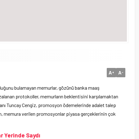
A
A
+
-
uğunu bulamayan memurlar, gözünü banka maaş
lanan protokoller, memurların beklentisini karşılamaktan
şkanı Tuncay Cengiz, promosyon ödemelerinde adalet talep
rırken, memura verilen promosyonlar piyasa gerçeklerinin çok
r Yerinde Saydı