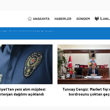
ANASAYFA
HABERLER
GÜNDEM
İLANL
me ve Unvan Değişikliği Yazılı Sınavları’nın tarihlerini duyurdu.
ontenjan dağılımı açıklandı
ş bordrosunu çoktan geçti
 kişi cezaevine gönderildi
ni açık arttırma usulü satışa çıkarıyor.
ay Cengiz: Market fişi maaş
Öğretmenlerin özür gru
ordrosunu çoktan geçti
atamalarında tercih süreci 