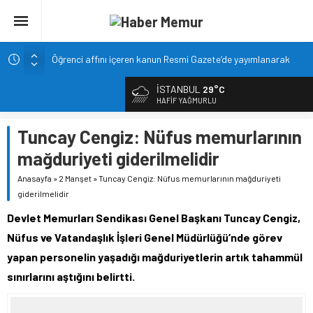
Öğrenci affını içeren kanun Resmi Gazete’de yayımlanarak
yürürlüğe girdi
Akdeniz Üniversitesi öğretim üyesi alacak
İSTANBUL
29°C
HAFIF YAĞMURLU
Orta Doğu Teknik Üniversitesi öğretim üyesi alacak
Cumhurbaşkanı Başdanışmanı Saral’dan müjde: Yeni
Tuncay Cengiz: Nüfus memurlarının
öğretmen atamaları yolda
mağduriyeti giderilmelidir
PMYO, 2026-2027 Öğretim Döneminde 3.250 Öğrenci
Alacak
Anasayfa
»
2 Manşet
»
Tuncay Cengiz: Nüfus memurlarının mağduriyeti
giderilmelidir
Devlet Memurları Sendikası Genel Başkanı Tuncay Cengiz,
Nüfus ve Vatandaşlık İşleri Genel Müdürlüğü’nde görev
yapan personelin yaşadığı mağduriyetlerin artık tahammül
sınırlarını aştığını belirtti.