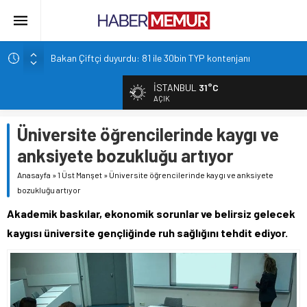
Bakan Çiftçi duyurdu: 81 ile 30bin TYP kontenjanı
Altın Fiyatları 7 Haftanın Zirvesinde!
İSTANBUL
31°C
TOKİ 51 ilde 540 konut ve iş yerini açık arttırma usulü satışa
AÇIK
çıkarıyor.
Üniversite öğrencilerinde kaygı ve
İçişleri Bakanlığı, Görevde Yükselme ve Unvan Değişikliği
Yazılı Sınavları’nın tarihlerini duyurdu.
anksiyete bozukluğu artıyor
Emniyet’ten yeni alım müjdesi: Kontenjan dağılımı açıklandı
Anasayfa
»
1 Üst Manşet
»
Üniversite öğrencilerinde kaygı ve anksiyete
bozukluğu artıyor
Akademik baskılar, ekonomik sorunlar ve belirsiz gelecek
kaygısı üniversite gençliğinde ruh sağlığını tehdit ediyor.