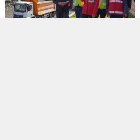
22 NISAN 2025 21:55
A
A
+
-
Eskişehir’in gözbebeği Porsuk Çayı’nda sürdürülen dip
temizliği çalışmaları kapsamında 10 kilometrelik hattın 6
kilometresi tamamlandı. Bugüne kadar 50 bin ton çamur
çıkarıldı.
Eskişehir’in simgesi haline gelen Porsuk Çayı
, yürütülen
dip