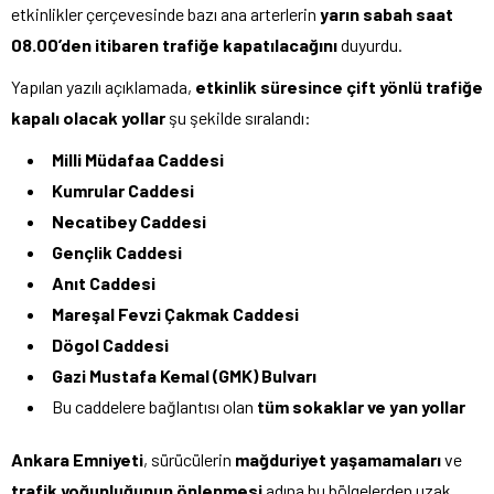
etkinlikler çerçevesinde bazı ana arterlerin
yarın sabah saat
08.00’den itibaren trafiğe kapatılacağını
duyurdu.
Yapılan yazılı açıklamada,
etkinlik süresince çift yönlü trafiğe
kapalı olacak yollar
şu şekilde sıralandı:
Milli Müdafaa Caddesi
Kumrular Caddesi
Necatibey Caddesi
Gençlik Caddesi
Anıt Caddesi
Mareşal Fevzi Çakmak Caddesi
Dögol Caddesi
Gazi Mustafa Kemal (GMK) Bulvarı
Bu caddelere bağlantısı olan
tüm sokaklar ve yan yollar
Ankara Emniyeti
, sürücülerin
mağduriyet yaşamamaları
ve
trafik yoğunluğunun önlenmesi
adına bu bölgelerden uzak