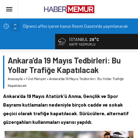
Öğrenci affını içeren kanun Resmi Gazete’de yayımlanarak
yürürlüğe girdi
İSTANBUL
29°C
Akdeniz Üniversitesi öğretim üyesi alacak
HAFIF YAĞMURLU
Orta Doğu Teknik Üniversitesi öğretim üyesi alacak
Ankara’da 19 Mayıs Tedbirleri: Bu
Cumhurbaşkanı Başdanışmanı Saral’dan müjde: Yeni
öğretmen atamaları yolda
Yollar Trafiğe Kapatılacak
PMYO, 2026-2027 Öğretim Döneminde 3.250 Öğrenci
Anasayfa
»
1 Üst Manşet
»
Ankara’da 19 Mayıs Tedbirleri: Bu Yollar Trafiğe
Alacak
Kapatılacak
Ankara’da 19 Mayıs Atatürk’ü Anma, Gençlik ve Spor
Bayramı kutlamaları nedeniyle birçok cadde ve sokak
geçici olarak trafiğe kapatılacak. Sürücülere, alternatif
güzergahları kullanmaları uyarısı yapıldı.