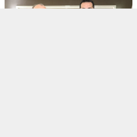
18 MAYIS 2025 19:20
A
A
+
-
Büro Memur-Sen Genel Başkanı Yusuf Yazgan
,
beraberindeki heyetle birlikte
Diyarbakır Gençlik ve Spor İl
Müdürlüğü görevine atanan
Cenk Öztekin’e
bir
“hayırlı