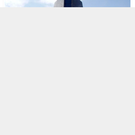
9 OCAK 2026 10:05
A
A
+
-
Afyon Kocatepe Üniversitesi, farklı kadrolarda görevlendirilmek
üzere 22 sözleşmeli personel alımı yapacağını duyurdu.
Üniversite Rektörlüğü tarafından yayımlanan resmi ilana göre