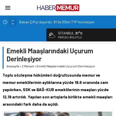
Bakan Çiftçi duyurdu: 81 ile 30bin TYP kontenjanı
Altın Fiyatları 7 Haftanın Zirvesinde!
İSTANBUL
31°C
TOKİ 51 ilde 540 konut ve iş yerini açık arttırma usulü satışa
PARÇALI BULUTLU
çıkarıyor.
Emekli Maaşlarındaki Uçurum
İçişleri Bakanlığı, Görevde Yükselme ve Unvan Değişikliği
Yazılı Sınavları’nın tarihlerini duyurdu.
Derinleşiyor
Emekliye Müjde! Maaş Fark Ödemeleri Başlıyor.
Anasayfa
»
2 Manşet
»
Emekli Maaşlarındaki Uçurum Derinleşiyor
Toplu sözleşme hükümleri doğrultusunda memur ve
memur emeklilerinin aylıklarına yüzde 18,6 oranında zam
yapılırken, SSK ve BAĞ-KUR emeklilerinin maaşları yüzde
12,19 artırıldı. Yapılan son artışlarla birlikte emekli maaşları
arasındaki fark daha da açıldı.