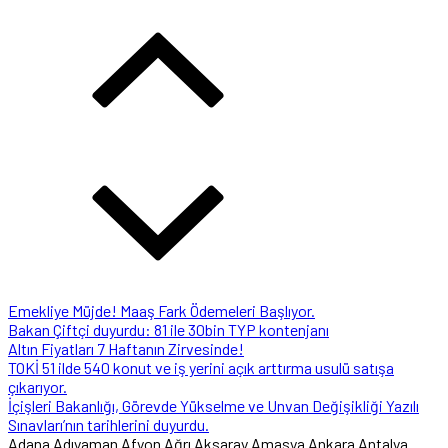
Emekliye Müjde! Maaş Fark Ödemeleri Başlıyor.
Bakan Çiftçi duyurdu: 81 ile 30bin TYP kontenjanı
Altın Fiyatları 7 Haftanın Zirvesinde!
TOKİ 51 ilde 540 konut ve iş yerini açık arttırma usulü satışa
çıkarıyor.
İçişleri Bakanlığı, Görevde Yükselme ve Unvan Değişikliği Yazılı
Sınavları’nın tarihlerini duyurdu.
Adana
Adıyaman
Afyon
Ağrı
Aksaray
Amasya
Ankara
Antalya