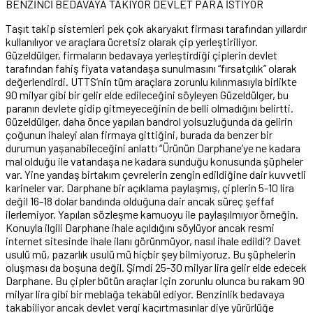
BENZİNCİ BEDAVAYA TAKIYOR DEVLET PARA İSTİYOR
Taşıt takip sistemleri pek çok akaryakıt firması tarafından yıllardır
kullanılıyor ve araçlara ücretsiz olarak çip yerleştiriliyor.
Güzeldülger, firmaların bedavaya yerleştirdiği çiplerin devlet
tarafından fahiş fiyata vatandaşa sunulmasını “fırsatçılık” olarak
değerlendirdi. UTTS’nin tüm araçlara zorunlu kılınmasıyla birlikte
90 milyar gibi bir gelir elde edileceğini söyleyen Güzeldülger, bu
paranın devlete gidip gitmeyeceğinin de belli olmadığını belirtti.
Güzeldülger, daha önce yapılan bandrol yolsuzluğunda da gelirin
çoğunun ihaleyi alan firmaya gittiğini, burada da benzer bir
durumun yaşanabileceğini anlattı “Ürünün Darphane’ye ne kadara
mal olduğu ile vatandaşa ne kadara sunduğu konusunda şüpheler
var. Yine yandaş birtakım çevrelerin zengin edildiğine dair kuvvetli
karineler var. Darphane bir açıklama paylaşmış, çiplerin 5-10 lira
değil 16-18 dolar bandında olduğuna dair ancak süreç şeffaf
ilerlemiyor. Yapılan sözleşme kamuoyu ile paylaşılmıyor örneğin.
Konuyla ilgili Darphane ihale açıldığını söylüyor ancak resmi
internet sitesinde ihale ilanı görünmüyor, nasıl ihale edildi? Davet
usulü mü, pazarlık usulü mü hiçbir şey bilmiyoruz. Bu şüphelerin
oluşması da boşuna değil. Şimdi 25-30 milyar lira gelir elde edecek
Darphane. Bu çipler bütün araçlar için zorunlu olunca bu rakam 90
milyar lira gibi bir meblağa tekabül ediyor. Benzinlik bedavaya
takabiliyor ancak devlet vergi kaçırtmasınlar diye yürürlüğe