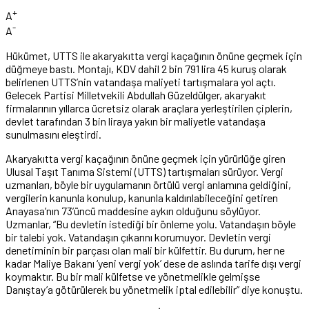
+
A
-
A
Hükümet, UTTS ile akaryakıtta vergi kaçağının önüne geçmek için
düğmeye bastı. Montajı, KDV dahil 2 bin 791 lira 45 kuruş olarak
belirlenen UTTS’nin vatandaşa maliyeti tartışmalara yol açtı.
Gelecek Partisi Milletvekili Abdullah Güzeldülger, akaryakıt
firmalarının yıllarca ücretsiz olarak araçlara yerleştirilen çiplerin,
devlet tarafından 3 bin liraya yakın bir maliyetle vatandaşa
sunulmasını eleştirdi.
Akaryakıtta vergi kaçağının önüne geçmek için yürürlüğe giren
Ulusal Taşıt Tanıma Sistemi (UTTS) tartışmaları sürüyor. Vergi
uzmanları, böyle bir uygulamanın örtülü vergi anlamına geldiğini,
vergilerin kanunla konulup, kanunla kaldırılabileceğini getiren
Anayasa’nın 73’üncü maddesine aykırı olduğunu söylüyor.
Uzmanlar, “Bu devletin istediği bir önleme yolu. Vatandaşın böyle
bir talebi yok. Vatandaşın çıkarını korumuyor. Devletin vergi
denetiminin bir parçası olan mali bir külfettir. Bu durum, her ne
kadar Maliye Bakanı ‘yeni vergi yok’ dese de aslında tarife dışı vergi
koymaktır. Bu bir mali külfetse ve yönetmelikle gelmişse
Danıştay’a götürülerek bu yönetmelik iptal edilebilir” diye konuştu.