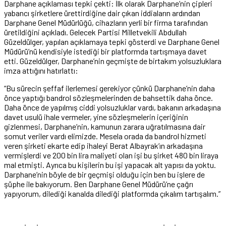
Darphane açıklaması tepki çekti: İlk olarak Darphane’nin çipleri
yabancı şirketlere ürettirdiğine dair çıkan iddiaların ardından
Darphane Genel Müdürlüğü, cihazların yerli bir firma tarafından
üretildiğini açıkladı. Gelecek Partisi Milletvekili Abdullah
Güzeldülger, yapılan açıklamaya tepki gösterdi ve Darphane Genel
Müdürü’nü kendisiyle istediği bir platformda tartışmaya davet
etti. Güzeldülger, Darphane’nin geçmişte de birtakım yolsuzluklara
imza attığını hatırlattı:
“Bu sürecin şeffaf ilerlemesi gerekiyor çünkü Darphane’nin daha
önce yaptığı bandrol sözleşmelerinden de bahsettik daha önce.
Daha önce de yapılmış ciddi yolsuzluklar vardı, bakanın arkadaşına
davet usulü ihale vermeler, yine sözleşmelerin içeriğinin
gizlenmesi, Darphane’nin, kamunun zarara uğratılmasına dair
somut veriler vardı elimizde. Mesela orada da bandrol hizmeti
veren şirketi ekarte edip ihaleyi Berat Albayrak’ın arkadaşına
vermişlerdi ve 200 bin lira maliyeti olan işi bu şirket 480 bin liraya
mal etmişti. Ayrıca bu kişilerin bu işi yapacak alt yapısı da yoktu.
Darphane’nin böyle de bir geçmişi olduğu için ben bu işlere de
şüphe ile bakıyorum. Ben Darphane Genel Müdürü’ne çağrı
yapıyorum, dilediği kanalda dilediği platformda çıkalım tartışalım.”